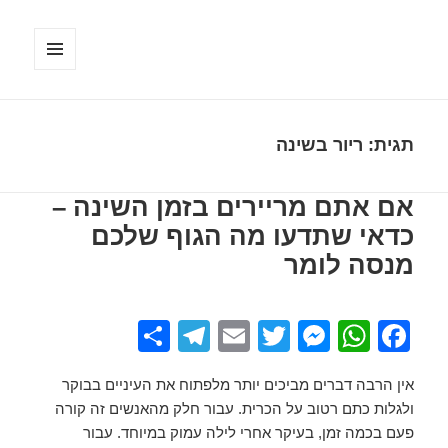
תפריטים
ווידג'טים
תגית:
ריור בשינה
אם אתם מריירים בזמן השינה –
כדאי שתדעו מה הגוף שלכם
מנסה לומר
S
T
E
T
M
W
F
h
el
m
wi
e
h
a
אין הרבה דברים מביכים יותר מלפתוח את העיניים בבוקר
ar
e
ail
tt
ss
at
c
ולגלות כתם רטוב על הכרית. עבור חלק מהאנשים זה קורה
e
gr
er
e
s
e
פעם בכמה זמן, בעיקר אחרי לילה עמוק במיוחד. עבור