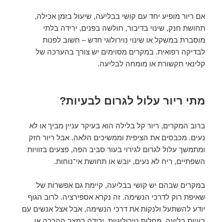
אם ריור מופיע יחד עם קושי בבליעה, שיעול בזמן אכילה,
תחושת חנק, שינוי בדיבור, חולשה בפנים, ירידה בלתי
מוסברת במשקל או שינוי נוירולוגי חדש – חשוב לפנות
לבדיקה רפואית. במקרים מסוימים יש צורך בהערכה של
קלינאי תקשורת או מומחה לבליעה.
מתי ריור עלול לגרום לבעיות?
ברוב המקרים, ריור קל בלילה הוא בעיקר עניין מביך או לא
נעים. מכבסים את הציפית וממשיכים הלאה. אבל ריור חזק
ומתמשך עלול לגרום לגירוי בעור סביב הפה, פצעים בזוויות
השפתיים, ריח לא נעים, יובש או תחושת אי־נוחות.
במקרים שבהם יש קושי בבליעה, קיימת גם אפשרות של
שאיפת רוק לדרכי הנשימה. זה נקרא אספירציה. לרוב הגוף
יודע להשתעל ולנקות את דרכי הנשימה, אבל אצל אנשים עם
בעיות בליעה, מחלות נוירולוגיות, ירידה במצב ההכרה או