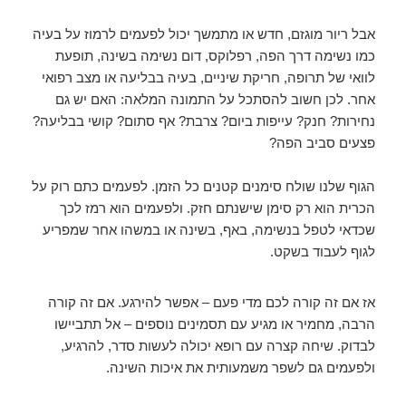
אבל ריור מוגזם, חדש או מתמשך יכול לפעמים לרמוז על בעיה
כמו נשימה דרך הפה, רפלוקס, דום נשימה בשינה, תופעת
לוואי של תרופה, חריקת שיניים, בעיה בבליעה או מצב רפואי
אחר. לכן חשוב להסתכל על התמונה המלאה: האם יש גם
נחירות? חנק? עייפות ביום? צרבת? אף סתום? קושי בבליעה?
פצעים סביב הפה?
הגוף שלנו שולח סימנים קטנים כל הזמן. לפעמים כתם רוק על
הכרית הוא רק סימן שישנתם חזק. ולפעמים הוא רמז לכך
שכדאי לטפל בנשימה, באף, בשינה או במשהו אחר שמפריע
לגוף לעבוד בשקט.
אז אם זה קורה לכם מדי פעם – אפשר להירגע. אם זה קורה
הרבה, מחמיר או מגיע עם תסמינים נוספים – אל תתביישו
לבדוק. שיחה קצרה עם רופא יכולה לעשות סדר, להרגיע,
ולפעמים גם לשפר משמעותית את איכות השינה.