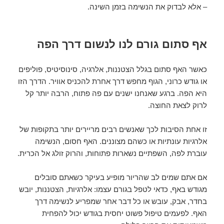
– אלא לבדוק את הנשימה בזמן השינה.
אף סתום גורם לנו לנשום דרך הפה
כאשר האף סתום בגלל הצטננות, אלרגיה, סינוסיטיס, פוליפים
או גודש כרוני, הגוף מחפש דרך אחרת להכניס אוויר. הדרך הזו
היא הפה. ברגע שאנחנו ישנים עם פה פתוח, הרבה יותר קל
לרוק לצאת החוצה.
זו אחת הסיבות לכך שאנשים רבים מריירים יותר בתקופות של
אלרגיות עונתיות או כשהם מצוננים. האף חסום, הנשימה
עוברת לפה, השפתיים נשארות פתוחות, והרוק זולג אל הכרית.
אם אתם שמים לב שהריור מופיע בעיקר כשאתם סובלים
מגודש באף, כדאי לטפל בגורם עצמו: אלרגיות, הצטננות, יובש
בחדר, אבק, עובש או כל דבר אחר שמפריע לנשימה דרך
האף. לפעמים טיפול פשוט יחסית בגודש יכול להפחית