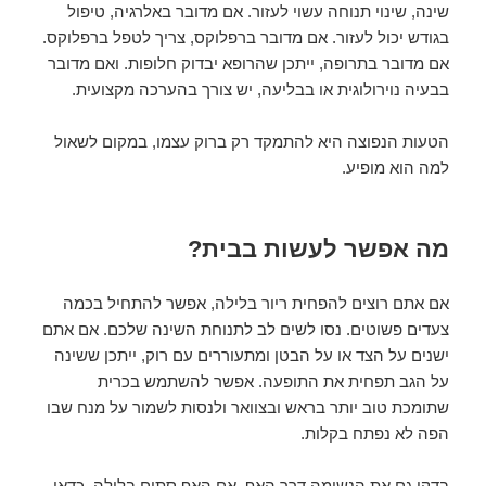
שינה, שינוי תנוחה עשוי לעזור. אם מדובר באלרגיה, טיפול
בגודש יכול לעזור. אם מדובר ברפלוקס, צריך לטפל ברפלוקס.
אם מדובר בתרופה, ייתכן שהרופא יבדוק חלופות. ואם מדובר
בבעיה נוירולוגית או בבליעה, יש צורך בהערכה מקצועית.
הטעות הנפוצה היא להתמקד רק ברוק עצמו, במקום לשאול
למה הוא מופיע.
מה אפשר לעשות בבית?
אם אתם רוצים להפחית ריור בלילה, אפשר להתחיל בכמה
צעדים פשוטים. נסו לשים לב לתנוחת השינה שלכם. אם אתם
ישנים על הצד או על הבטן ומתעוררים עם רוק, ייתכן ששינה
על הגב תפחית את התופעה. אפשר להשתמש בכרית
שתומכת טוב יותר בראש ובצוואר ולנסות לשמור על מנח שבו
הפה לא נפתח בקלות.
בדקו גם את הנשימה דרך האף. אם האף סתום בלילה, כדאי