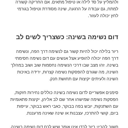
ולהמליץ על סד לילה או טיפול מתאים. אם החריקה קשורה
למתח, גם עבודה על הרגעה, שינה מסודרת וטיפול בגורמי
לחץ יכולה לעזור.
דום נשימה בשינה: כשצריך לשים לב
ריור בלילה יכול להיות קשור גם לנשימה דרך הפה, ונשימה
דרך הפה יכולה להופיע אצל אנשים עם דום נשימה חסימתי
בשינה. זהו מצב שבו דרכי הנשימה נחסמות שוב ושוב במהלך
השינה, מה שגורם להפסקות נשימה קצרות, ירידה באיכות
השינה ולעיתים יקיצות עם תחושת חנק.
סימנים אפשריים לדום נשימה בשינה כוללים נחירות חזקות,
הפסקות נשימה שמישהו אחר שם לב אליהן, יקיצות פתאומיות
עם השתנקות, יובש בפה בבוקר, כאבי ראש בבוקר, עייפות
ביום, קושי להתרכז, עצבנות או שינה שאינה מרעננת.
חשוב להבין: ריור לבדו אינו אומר שיש לכם דום נשימה בשינה.