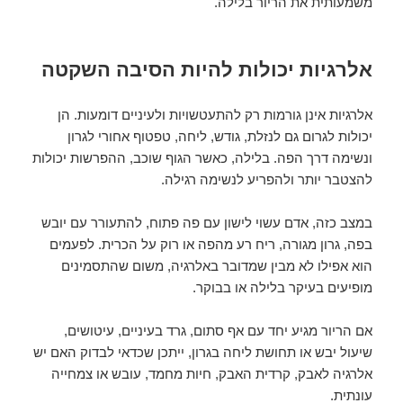
משמעותית את הריור בלילה.
אלרגיות יכולות להיות הסיבה השקטה
אלרגיות אינן גורמות רק להתעטשויות ולעיניים דומעות. הן
יכולות לגרום גם לנזלת, גודש, ליחה, טפטוף אחורי לגרון
ונשימה דרך הפה. בלילה, כאשר הגוף שוכב, ההפרשות יכולות
להצטבר יותר ולהפריע לנשימה רגילה.
במצב כזה, אדם עשוי לישון עם פה פתוח, להתעורר עם יובש
בפה, גרון מגורה, ריח רע מהפה או רוק על הכרית. לפעמים
הוא אפילו לא מבין שמדובר באלרגיה, משום שהתסמינים
מופיעים בעיקר בלילה או בבוקר.
אם הריור מגיע יחד עם אף סתום, גרד בעיניים, עיטושים,
שיעול יבש או תחושת ליחה בגרון, ייתכן שכדאי לבדוק האם יש
אלרגיה לאבק, קרדית האבק, חיות מחמד, עובש או צמחייה
עונתית.