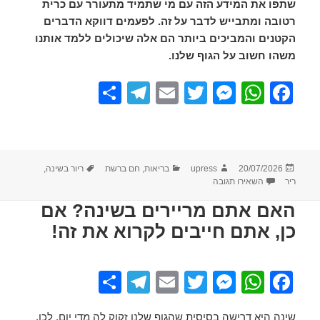
שתפו את המידע הזה עם מי שתמיד מתעורר עם כרית
רטובה ומתבייש לדבר על זה. לפעמים דווקא הדברים
הקטנים והמביכים ביותר הם אלה שיכולים ללמד אותנו
משהו חשוב על הגוף שלנו.
S
T
E
T
M
W
F
h
el
m
wi
e
h
a
ar
e
ail
tt
ss
at
c
e
gr
er
e
s
e
פורסם
מחבר
קטגוריות
תגיות
20/07/2026
upress
בריאות
,
חם ברשת
ריור בשינה
,
a
n
A
b
בתאריך
עבור אם אתם מריירים בזמן השינה – כדאי שתדעו מה הגוף 
ריר
השאירו תגובה
m
g
p
o
האם אתם מריירים בשינה? אם
er
p
o
כן, אתם חייבים לקרוא את זה!
k
S
T
E
T
M
W
F
h
el
m
wi
e
h
a
שינה היא דרישה בסיסית שהגוף שלנו זקוק לה מדי יום. לכן,