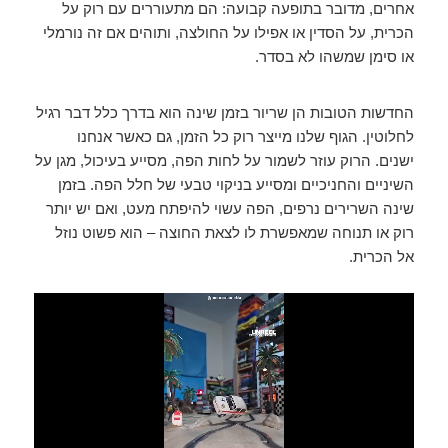
a
n
A
b
אחרים, מדובר בתופעה קבועה: הם מתעוררים עם רוק על
הכרית, על הסדין או אפילו על החולצה, ותוהים אם זה נורמלי
m
g
p
o
או סימן שמשהו לא בסדר.
er
p
o
k
החדשות הטובות הן שריור בזמן שינה הוא בדרך כלל דבר רגיל
לחלוטין. הגוף שלנו מייצר רוק כל הזמן, גם כאשר אנחנו
ישנים. הרוק עוזר לשמור על לחות הפה, מסייע בעיכול, מגן על
השיניים והחניכיים ומסייע בניקוי טבעי של חלל הפה. בזמן
שינה השרירים נרפים, הפה עשוי להיפתח מעט, ואם יש יותר
רוק או תנוחה שמאפשרת לו לצאת החוצה – הוא פשוט נוזל
אל הכרית.