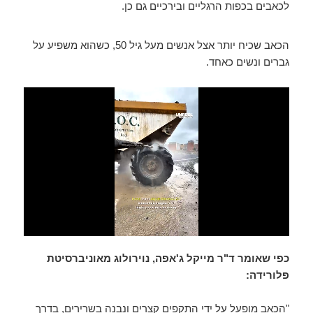
a
n
A
b
לכאבים בכפות הרגליים ובירכיים גם כן.
m
g
p
o
הכאב שכיח יותר אצל אנשים מעל גיל 50, כשהוא משפיע על
er
p
o
גברים ונשים כאחד.
k
כפי שאומר ד"ר מייקל ג'אפה, נוירולוג מאוניברסיטת
פלורידה:
"הכאב מופעל על ידי התקפים קצרים ונבנה בשרירים, בדרך