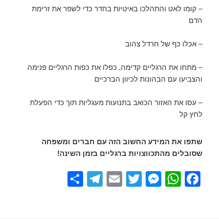
– קומו לאט והתהלכו באיטיות בחדר כדי לשפר את זרימת
הדם
– אכלו כף של חרדל צהוב
– מתחו את הרגליים קדימה, כפלו את כפות הרגליים פנימה
והצביעו עם הבהונות לכיוון הברכיים
– עסו את האזור הכואב בתנועות מעגליות תוך כדי הפעלת
לחץ קל
שתפו את המידע החשוב הזה עם חברים ומשפחה
שסובלים מהתכווצויות ברגליים בזמן השינה!
S
T
E
T
M
W
F
h
el
m
wi
e
h
a
ar
e
ail
tt
ss
at
c