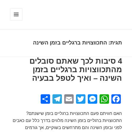
תפריטים
ווידג'טים
תגית:
התכווצויות ברגליים בזמן השינה
4 סיבות לכך שאתם סובלים
מהתכווצויות ברגליים בזמן
השינה – ואיך לטפל בבעיה
S
T
E
T
M
W
F
h
el
m
wi
e
h
a
האם חוויתם פעם התכווצויות ברגליים בזמן שישנתם?
ar
e
ail
tt
ss
at
c
התכווצויות ברגליים בזמן השינה מלווים בדרך כלל עם כאבים
e
gr
er
e
s
e
לפני ובזמן השינה והם מתרחשים בשוקיים, אך גורמים